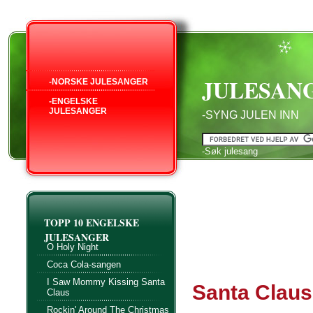
JULESAN
-NORSKE JULESANGER
-ENGELSKE
JULESANGER
-SYNG JULEN INN
-Søk julesang
TOPP 10 ENGELSKE
JULESANGER
O Holy Night
Coca Cola-sangen
I Saw Mommy Kissing Santa
Santa Claus
Claus
Rockin' Around The Christmas