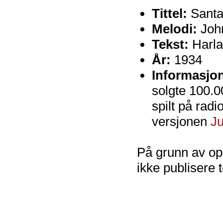
Tittel:
Santa
Melodi:
John
Tekst:
Harla
År:
1934
Informasjo
solgte 100.0
spilt på rad
versjonen
Ju
På grunn av op
ikke publisere 