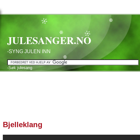
JULESANGER.NO
-SYNG JULEN INN
-Søk julesang
Bjelleklang