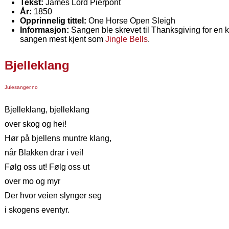
Tekst:
James Lord Pierpont
År:
1850
Opprinnelig tittel:
One Horse Open Sleigh
Informasjon:
Sangen ble skrevet til Thanksgiving for en k
sangen mest kjent som
Jingle Bells
.
Bjelleklang
Julesanger.no
Bjelleklang, bjelleklang
over skog og hei!
Hør på bjellens muntre klang,
når Blakken drar i vei!
Følg oss ut! Følg oss ut
over mo og myr
Der hvor veien slynger seg
i skogens eventyr.