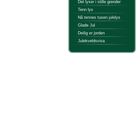
Det lyser i stille grender
Tenn lys
Nå tennes tusen julelys
Glade Jul
Deilig er jorden
Julekveldsvisa