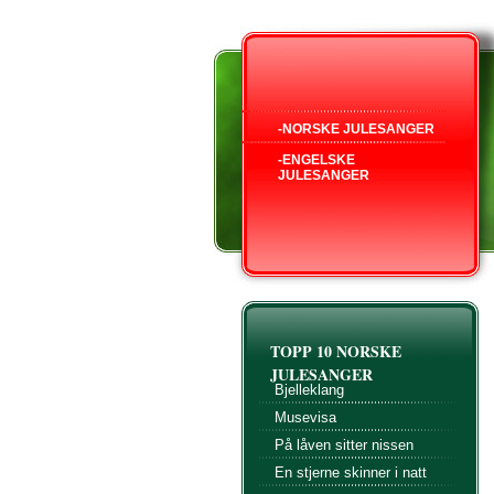
-NORSKE JULESANGER
-ENGELSKE
JULESANGER
TOPP 10 NORSKE
JULESANGER
Bjelleklang
Musevisa
På låven sitter nissen
En stjerne skinner i natt