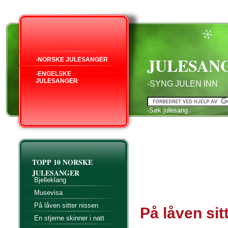
JULESAN
-NORSKE JULESANGER
-ENGELSKE
JULESANGER
-SYNG JULEN INN
-Søk julesang
TOPP 10 NORSKE
JULESANGER
Bjelleklang
Musevisa
På låven sitter nissen
På låven sit
En stjerne skinner i natt