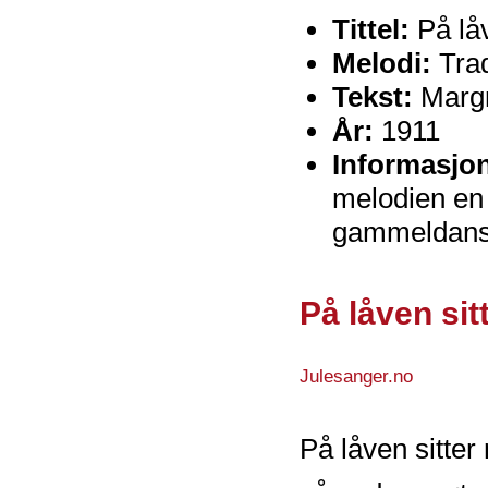
Tittel:
På låv
Melodi:
Tra
Tekst:
Margr
År:
1911
Informasjo
melodien en
gammeldans
På låven sit
Julesanger.no
På låven sitter