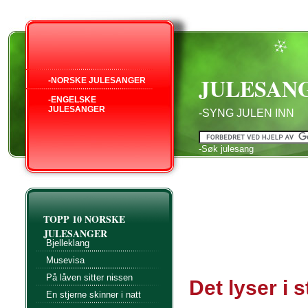
JULESAN
-NORSKE JULESANGER
-ENGELSKE
JULESANGER
-SYNG JULEN INN
-Søk julesang
TOPP 10 NORSKE
JULESANGER
Bjelleklang
Musevisa
På låven sitter nissen
Det lyser i s
En stjerne skinner i natt