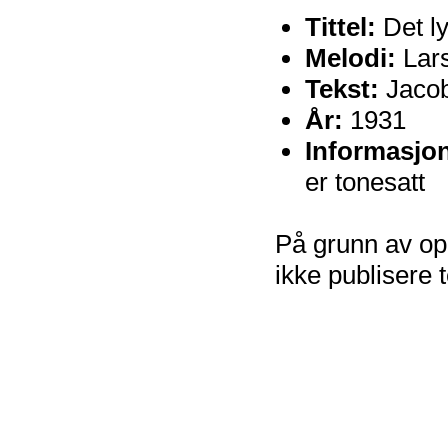
Tittel:
Det ly
Melodi:
Lars
Tekst:
Jaco
År:
1931
Informasjo
er tonesatt
På grunn av op
ikke publisere 